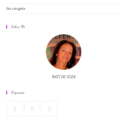
Sin categoría
Sobre Mi
NATI DE CELA
Siguenos
Se
Se
Se
abre
abre
abre