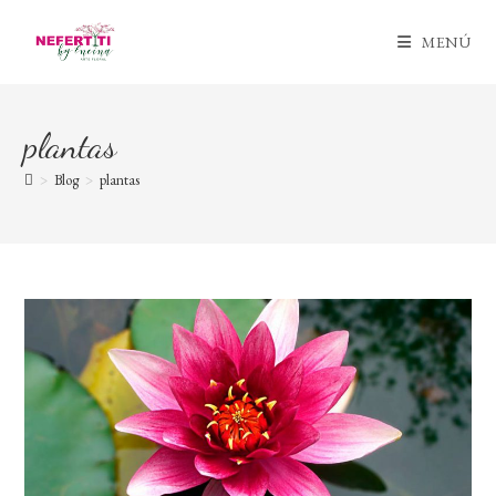
Ir
al
MENÚ
contenido
plantas
>
Blog
>
plantas