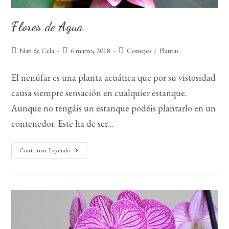
Flores de Agua
Autor
Publicación
Categoría
Nati de Cela
6 marzo, 2018
Consejos
/
Plantas
de
de
de
la
la
la
El nenúfar es una planta acuática que por su vistosidad
entrada:
entrada:
entrada:
causa siempre sensación en cualquier estanque.
Aunque no tengáis un estanque podéis plantarlo en un
contenedor. Este ha de ser…
Flores
Continuar Leyendo
De
Agua