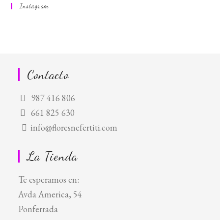
Instagram
en
en
en
una
una
una
nueva
nueva
nueva
pestaña
pestaña
pestaña
Contacto
987 416 806
661 825 630
info@floresnefertiti.com
La Tienda
Te esperamos en:
Avda America, 54
Ponferrada