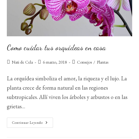
Como cuidar tus orquídeas en casa
Autor
Publicación
Categoría
Nati de Cela
6 marzo, 2018
Consejos
/
Plantas
de
de
de
la
la
la
La orquídea simboliza el amor, la riqueza y el lujo. La
entrada:
entrada:
entrada:
planta crece de forma natural en las regiones
subtropicales. Allí viven los árboles y arbustos o en las
grietas…
Como
Continuar Leyendo
Cuidar
Tus
Orquídeas