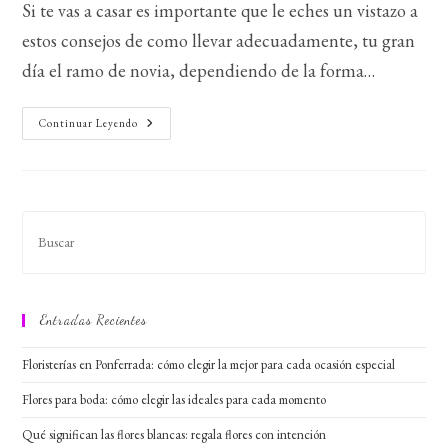
Si te vas a casar es importante que le eches un vistazo a
entrada:
entrada:
entrada:
estos consejos de como llevar adecuadamente, tu gran
día el ramo de novia, dependiendo de la forma…
¿Como
Continuar Leyendo
Llevar
El
Ramo
De
Novia?
Entradas Recientes
Floristerías en Ponferrada: cómo elegir la mejor para cada ocasión especial
Flores para boda: cómo elegir las ideales para cada momento
Qué significan las flores blancas: regala flores con intención