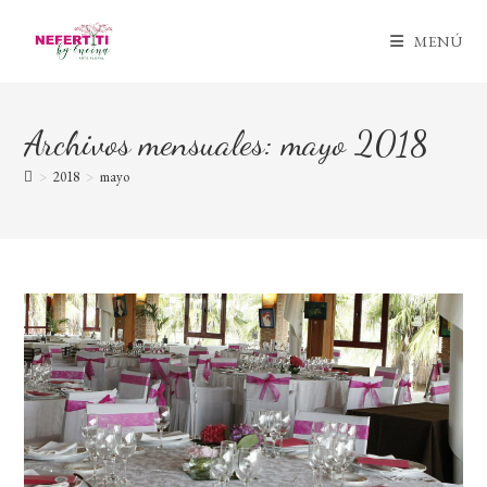
Ir
al
MENÚ
contenido
Archivos mensuales: mayo 2018
>
2018
>
mayo