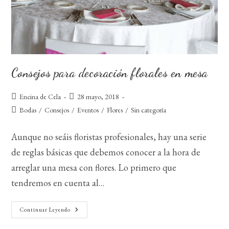
Consejos para decoración florales en mesa
Autor
Publicación
Encina de Cela
28 mayo, 2018
de
de
Categoría
Bodas
/
Consejos
/
Eventos
/
Flores
/
Sin categoría
la
la
de
entrada:
entrada:
la
Aunque no seáis floristas profesionales, hay una serie
entrada:
de reglas básicas que debemos conocer a la hora de
arreglar una mesa con flores. Lo primero que
tendremos en cuenta al…
Consejos
Continuar Leyendo
Para
Decoración