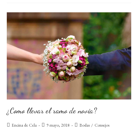
Florales
En
Mesa
¿Como llevar el ramo de novia?
Autor
Publicación
Categoría
Encina de Cela
9 mayo, 2018
Bodas
/
Consejos
de
de
de
la
la
la