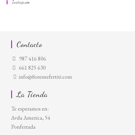
Instagram
en
en
en
una
una
una
nueva
nueva
nueva
pestaña
pestaña
pestaña
Contacto
987 416 806
661 825 630
info@floresnefertiti.com
La Tienda
Te esperamos en:
Avda America, 54
Ponferrada