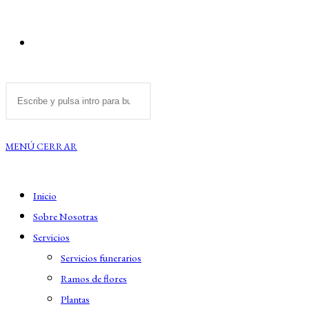
ALTERNAR
Buscar
BÚSQUEDA
en
esta
MENÚ
CERRAR
DE
web
Inicio
LA
Sobre Nosotras
Servicios
WEB
Servicios funerarios
Ramos de flores
Plantas