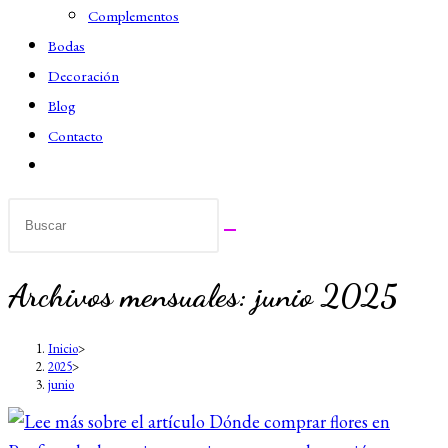
Complementos
Bodas
Decoración
Blog
Contacto
Alternar
búsqueda
de
la
web
Archivos mensuales: junio 2025
Inicio
>
2025
>
junio