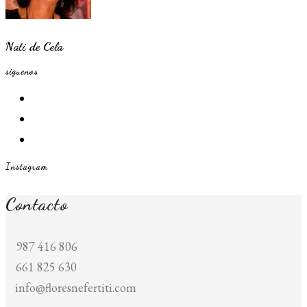
Nati de Cela
siguenos
Se
abre
Se
en
abre
Se
una
en
abre
Instagram
nueva
una
en
pestaña
nueva
una
Contacto
pestaña
nueva
pestaña
987 416 806
661 825 630
info@floresnefertiti.com