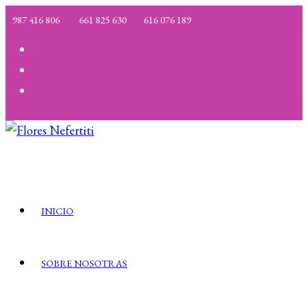
Ir
987 416 806
661 825 630
616 076 189
al
contenido
INICIO
SOBRE NOSOTRAS