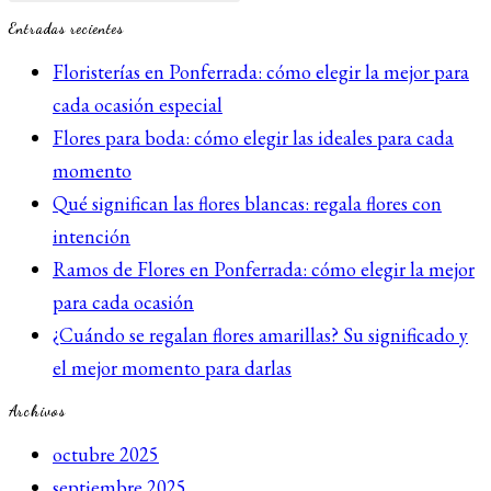
en
Entradas recientes
Ponferrada:
Floristerías en Ponferrada: cómo elegir la mejor para
las
cada ocasión especial
mejores
Flores para boda: cómo elegir las ideales para cada
opciones
momento
para
Qué significan las flores blancas: regala flores con
cada
intención
ocasión
Ramos de Flores en Ponferrada: cómo elegir la mejor
para cada ocasión
¿Cuándo se regalan flores amarillas? Su significado y
el mejor momento para darlas
Archivos
octubre 2025
septiembre 2025