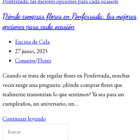
Dónde comprar flores en Ponferrada: las mejores
opciones para cada ocasión
Autor
Encina de Cela
de
Publicación
27 junio, 2025
la
de
Categoría
Consejos
/
Flores
entrada:
la
de
Cuando se trata de regalar flores en Ponferrada, muchas
entrada:
la
veces surge una pregunta: ¿dónde comprar flores que
entrada:
realmente transmitan lo que sentimos? Ya sea para un
cumpleaños, un aniversario, un…
Dónde
Continuar leyendo
comprar
flores