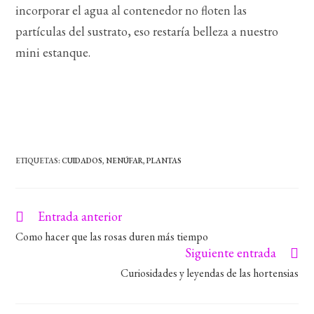
incorporar el agua al contenedor no floten las
partículas del sustrato, eso restaría belleza a nuestro
mini estanque.
ETIQUETAS
:
CUIDADOS
,
NENÚFAR
,
PLANTAS
Entrada anterior
Leer
más
Como hacer que las rosas duren más tiempo
artículos
Siguiente entrada
Curiosidades y leyendas de las hortensias