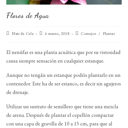
Flores de Agua
Autor
Publicación
Categoría
Nati de Cela
6 marzo, 2018
Consejos
/
Plantas
de
de
de
la
la
la
entrada:
entrada:
entrada:
El nenúfar es una planta acuática que por su vistosidad
causa siempre sensación en cualquier estanque.
Aunque no tengáis un estanque podéis plantarlo en un
contenedor. Este ha de ser estanco, es decir sin agujeros
de drenaje.
Utilizar un sustrato de semillero que tiene una mezcla
de arena. Después de plantar el cepellón compactar
con una capa de gravilla de 10 a 15 cm, para que al