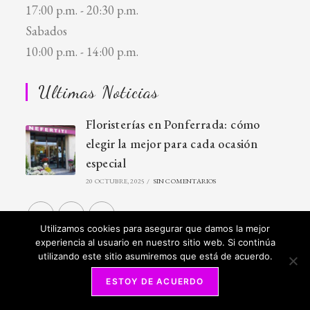
17:00 p.m. - 20:30 p.m.
Sabados
10:00 p.m. - 14:00 p.m.
Ultimas Noticias
Floristerías en Ponferrada: cómo
elegir la mejor para cada ocasión
especial
20 OCTUBRE, 2025
/
SIN COMENTARIOS
Utilizamos cookies para asegurar que damos la mejor
experiencia al usuario en nuestro sitio web. Si continúa
utilizando este sitio asumiremos que está de acuerdo.
ESTOY DE ACUERDO
2018 © Flores Nefertiti - Todos los derechos reservados -
Aviso
Legal