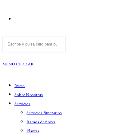
ALTERNAR
Buscar
BÚSQUEDA
en
esta
MENÚ
CERRAR
DE
web
Inicio
LA
Sobre Nosotras
Servicios
WEB
Servicios funerarios
Ramos de flores
Plantas