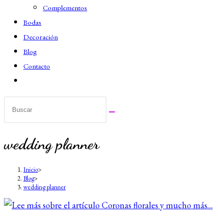
Complementos
Bodas
Decoración
Blog
Contacto
Alternar
búsqueda
de
la
web
wedding planner
Inicio
>
Blog
>
wedding planner