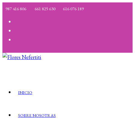
Ir
987 416 806
661 825 630
616 076 189
al
contenido
INICIO
SOBRE NOSOTRAS