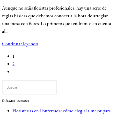
entrada:
la
de
Aunque no seáis floristas profesionales, hay una serie de
entrada:
la
reglas básicas que debemos conocer a la hora de arreglar
entrada:
una mesa con flores. Lo primero que tendremos en cuenta
al…
Consejos
Continuar leyendo
para
1
decoración
2
florales
Ir
en
a
mesa
la
página
Entradas recientes
siguiente
Floristerías en Ponferrada: cómo elegir la mejor para