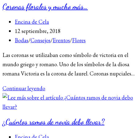
Coronas florales y mucho más…
Autor
Encina de Cela
de
Publicación
12 septiembre, 2018
la
de
Categoría
Bodas
/
Consejos
/
Eventos
/
Flores
entrada:
la
de
Las coronas se utilizaban como símbolo de victoria en el
entrada:
la
mundo griego y romano. Uno de los símbolos de la diosa
entrada:
romana Victoria es la corona de laurel. Coronas nupciales…
Coronas
Continuar leyendo
florales
y
mucho
¿Cuántos ramos de novia debo llevar?
más…
Autor
Encina de Cela