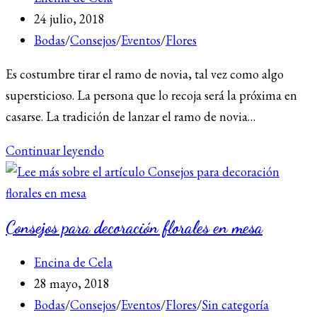
de
Publicación
24 julio, 2018
la
de
Categoría
Bodas
/
Consejos
/
Eventos
/
Flores
entrada:
la
de
Es costumbre tirar el ramo de novia, tal vez como algo
entrada:
la
supersticioso. La persona que lo recoja será la próxima en
entrada:
casarse. La tradición de lanzar el ramo de novia…
¿Cuántos
Continuar leyendo
ramos
de
novia
Consejos para decoración florales en mesa
debo
llevar?
Autor
Encina de Cela
de
Publicación
28 mayo, 2018
la
de
Categoría
Bodas
/
Consejos
/
Eventos
/
Flores
/
Sin categoría