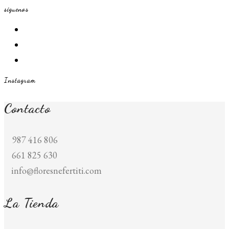
siguenos
Se
abre
Se
en
abre
Se
una
en
abre
Instagram
nueva
una
en
pestaña
nueva
una
Contacto
pestaña
nueva
pestaña
987 416 806
661 825 630
info@floresnefertiti.com
La Tienda