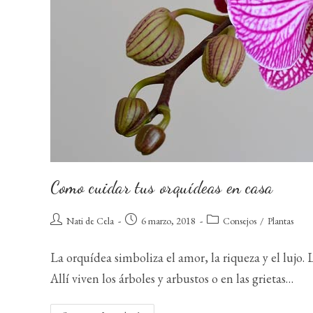
Como cuidar tus orquídeas en casa
Autor
Publicación
Categoría
Nati de Cela
6 marzo, 2018
Consejos
/
Plantas
de
de
de
la
la
la
La orquídea simboliza el amor, la riqueza y el lujo. 
entrada:
entrada:
entrada:
Allí viven los árboles y arbustos o en las grietas…