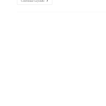
Como
Continuar Leyendo
Cuidar
Tus
Orquídeas
En
Casa