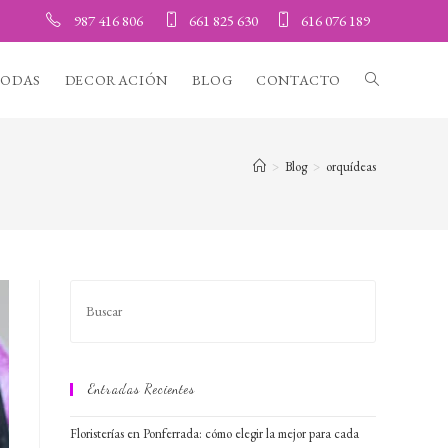
987 416 806
661 825 630
616 076 189
BODAS
DECORACIÓN
BLOG
CONTACTO
ALTERNAR
BÚSQUEDA
>
Blog
>
orquídeas
DE
LA
WEB
Entradas Recientes
Floristerías en Ponferrada: cómo elegir la mejor para cada