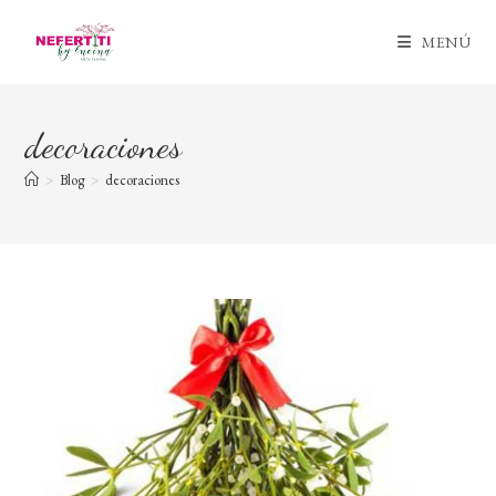
Ir
al
MENÚ
contenido
decoraciones
>
Blog
>
decoraciones