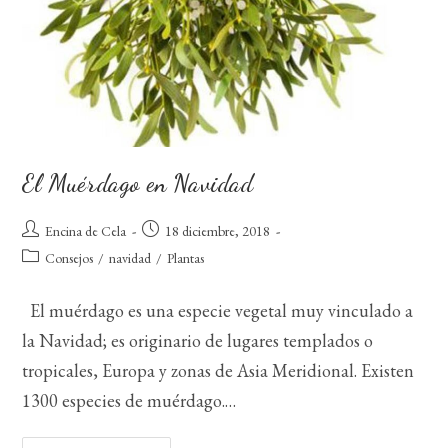
El Muérdago en Navidad
Autor
Publicación
Encina de Cela
18 diciembre, 2018
de
de
Categoría
Consejos
/
navidad
/
Plantas
la
la
de
entrada:
entrada:
la
El muérdago es una especie vegetal muy vinculado a
entrada:
la Navidad; es originario de lugares templados o
tropicales, Europa y zonas de Asia Meridional. Existen
1300 especies de muérdago.…