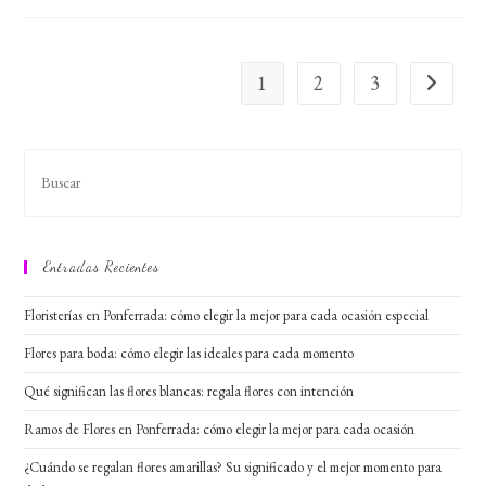
Funerarios
1
2
3
Ir a la pág
Entradas Recientes
Floristerías en Ponferrada: cómo elegir la mejor para cada ocasión especial
Flores para boda: cómo elegir las ideales para cada momento
Qué significan las flores blancas: regala flores con intención
Ramos de Flores en Ponferrada: cómo elegir la mejor para cada ocasión
¿Cuándo se regalan flores amarillas? Su significado y el mejor momento para