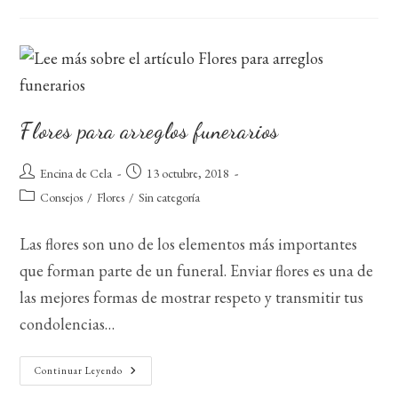
Navidad
Flores para arreglos funerarios
Autor
Publicación
Encina de Cela
13 octubre, 2018
de
de
Categoría
Consejos
/
Flores
/
Sin categoría
la
la
de
entrada:
entrada:
la
Las flores son uno de los elementos más importantes
entrada:
que forman parte de un funeral. Enviar flores es una de
las mejores formas de mostrar respeto y transmitir tus
condolencias…
Flores
Continuar Leyendo
Para
Arreglos