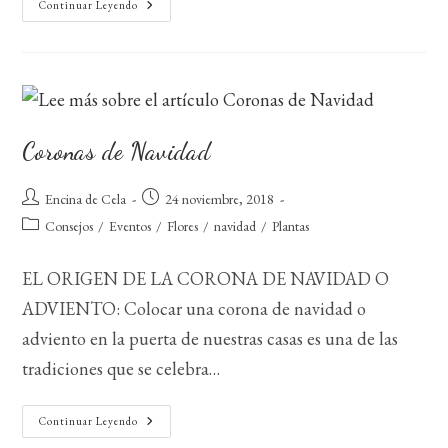
El
Continuar Leyendo
Muérdago
En
Navidad
Coronas de Navidad
Autor
Publicación
Encina de Cela
24 noviembre, 2018
de
de
Categoría
Consejos
/
Eventos
/
Flores
/
navidad
/
Plantas
la
la
de
entrada:
entrada:
la
EL ORIGEN DE LA CORONA DE NAVIDAD O
entrada:
ADVIENTO: Colocar una corona de navidad o
adviento en la puerta de nuestras casas es una de las
tradiciones que se celebra…
Coronas
Continuar Leyendo
De