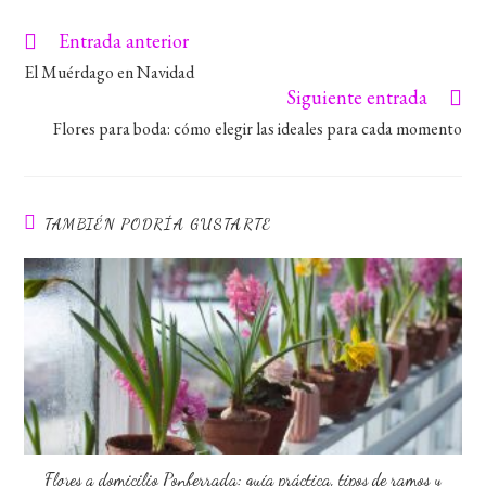
Entrada anterior
Leer
más
El Muérdago en Navidad
artículos
Siguiente entrada
Flores para boda: cómo elegir las ideales para cada momento
TAMBIÉN PODRÍA GUSTARTE
Flores a domicilio Ponferrada: guía práctica, tipos de ramos y