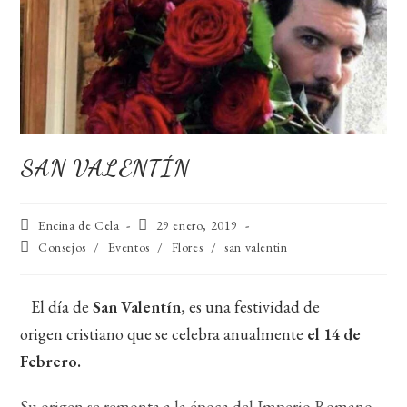
SAN VALENTÍN
Autor
Publicación
Encina de Cela
29 enero, 2019
de
de
Categoría
Consejos
/
Eventos
/
Flores
/
san valentin
la
la
de
entrada:
entrada:
la
entrada:
El día de
San Valentín
, es una festividad de
origen cristiano que se celebra anualmente
el 14 de
Febrero.
Su origen se remonta a la época del Imperio Romano.