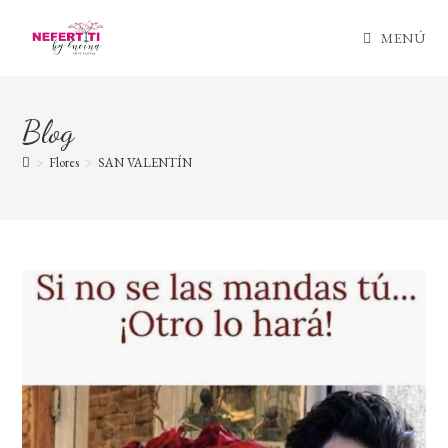
Ir
al
MENÚ
contenido
Blog
>
Flores
>
SAN VALENTÍN